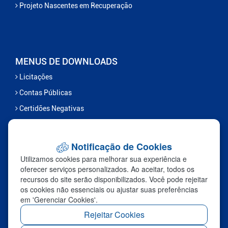
Projeto Nascentes em Recuperação
MENUS DE DOWNLOADS
Licitações
Contas Públicas
Certidões Negativas
Serviços
Notificação de Cookies
FALE CONOSCO
Utilizamos cookies para melhorar sua experiência e
Ouvidoria
oferecer serviços personalizados. Ao aceitar, todos os
recursos do site serão disponibilizados. Você pode rejeitar
Fale Com a Prefeitura
os cookies não essenciais ou ajustar suas preferências
Links Úteis
em 'Gerenciar Cookies'.
Sic
Rejeitar Cookies