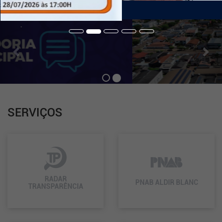
de
Navegação
Previous
Nex
.
SERVIÇOS
RADAR
PNAB ALDIR BLANC
TRANSPARÊNCIA