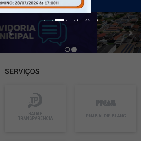
de
Navegação
Previous
Nex
.
SERVIÇOS
RADAR
PNAB ALDIR BLANC
TRANSPARÊNCIA