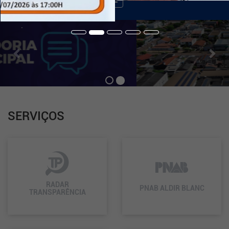
de
Navegação
Previous
Nex
.
SERVIÇOS
RADAR
PNAB ALDIR BLANC
TRANSPARÊNCIA