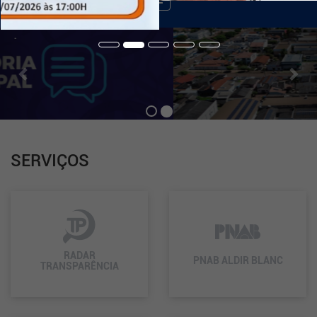
de
Navegação
Previous
Nex
.
SERVIÇOS
RADAR
PNAB ALDIR BLANC
TRANSPARÊNCIA