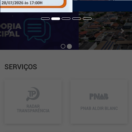
de
Navegação
Previous
Nex
.
SERVIÇOS
RADAR
PNAB ALDIR BLANC
TRANSPARÊNCIA