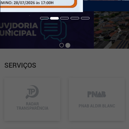
de
Navegação
Previous
Nex
.
SERVIÇOS
RADAR
PNAB ALDIR BLANC
TRANSPARÊNCIA