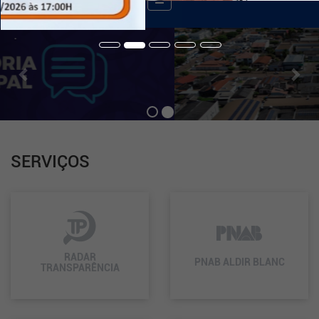
de
Navegação
Previous
Nex
.
SERVIÇOS
RADAR
PNAB ALDIR BLANC
TRANSPARÊNCIA