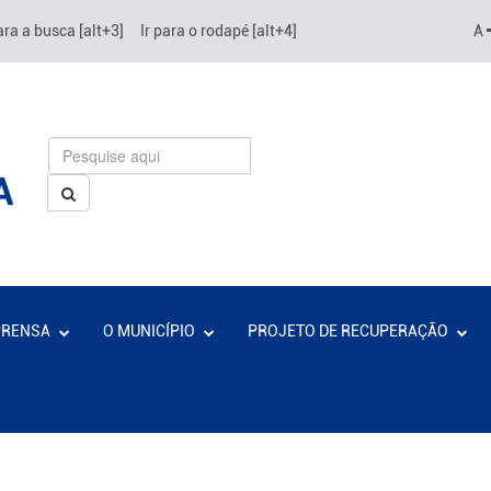
ara a busca [alt+3]
Ir para o rodapé [alt+4]
A
PRENSA
O MUNICÍPIO
PROJETO DE RECUPERAÇÃO