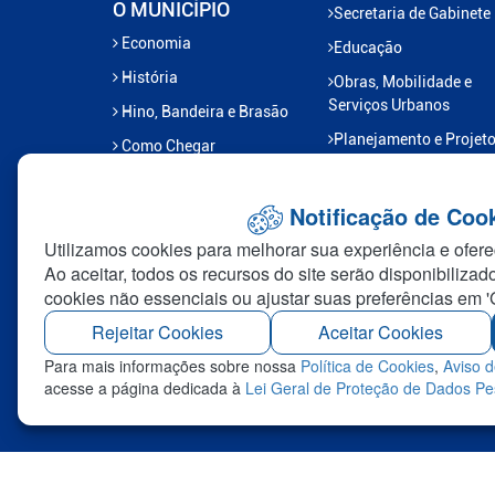
O MUNICÍPIO
Secretaria de Gabinete
Economia
Educação
História
Obras, Mobilidade e
Serviços Urbanos
Hino, Bandeira e Brasão
Planejamento e Projet
Como Chegar
Previlândia
Saúde e Saneamento
Notificação de Coo
Esporte e Lazer
Utilizamos cookies para melhorar sua experiência e ofere
Ao aceitar, todos os recursos do site serão disponibilizad
Gabinete do Prefeito
cookies não essenciais ou ajustar suas preferências em '
Transportes
Rejeitar Cookies
Aceitar Cookies
Administração Distrital
Para mais informações sobre nossa
Política de Cookies
,
Aviso d
Assuntos Jurídicos
acesse a página dedicada à
Lei Geral de Proteção de Dados P
Industria e Comercio