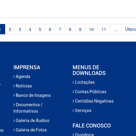
1
2
3
4
5
6
7
8
9
10
11
...
Ultim
IMPRENSA
MENUS DE
DOWNLOADS
Agenda
Licitações
,
Notícias
Contas Públicas
Banco de Imagens
Certidões Negativas
Documentos /
Serviços
Informativos
Galeria de Áudios
FALE CONOSCO
Galeria de Fotos
mo
Ouvidoria