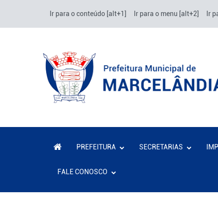
Ir para o conteúdo [alt+1]
Ir para o menu [alt+2]
Ir p
PREFEITURA
SECRETARIAS
IM
FALE CONOSCO