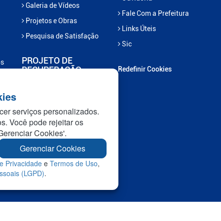
Galeria de Vídeos
Fale Com a Prefeitura
Projetos e Obras
Links Úteis
Pesquisa de Satisfação
Sic
PROJETO DE
os
RECUPERAÇÃO
Redefinir Cookies
Projeto Recupera
kies
Marcelândia
cer serviços personalizados.
Projeto Nascentes em
os. Você pode rejeitar os
Recuperação
Gerenciar Cookies'.
Gerenciar Cookies
e Privacidade
e
Termos de Uso
,
essoais (LGPD)
.