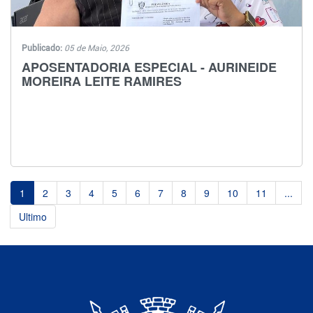
Publicado:
05 de Maio, 2026
APOSENTADORIA ESPECIAL - AURINEIDE
MOREIRA LEITE RAMIRES
1
2
3
4
5
6
7
8
9
10
11
...
Ultimo