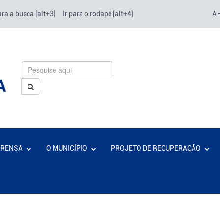
ara a busca [alt+3]
Ir para o rodapé [alt+4]
A
PRENSA
O MUNICÍPIO
PROJETO DE RECUPERAÇÃO