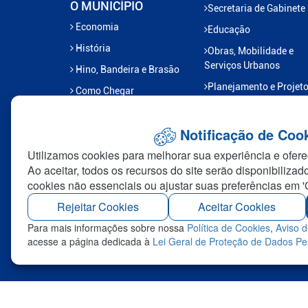
O MUNICÍPIO
Secretaria de Gabinete
Economia
Educação
História
Obras, Mobilidade e
Serviços Urbanos
Hino, Bandeira e Brasão
Planejamento e Projet
Como Chegar
Previlândia
Saúde e Saneamento
Notificação de Coo
Esporte e Lazer
Utilizamos cookies para melhorar sua experiência e ofere
Ao aceitar, todos os recursos do site serão disponibilizad
Gabinete do Prefeito
cookies não essenciais ou ajustar suas preferências em '
Transportes
Rejeitar Cookies
Aceitar Cookies
Administração Distrital
Para mais informações sobre nossa
Política de Cookies
,
Aviso d
Assuntos Jurídicos
acesse a página dedicada à
Lei Geral de Proteção de Dados P
Industria e Comercio