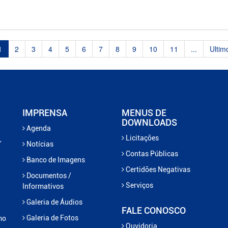
1
2
3
4
5
6
7
8
9
10
11
...
Ultim
IMPRENSA
MENUS DE
DOWNLOADS
Agenda
Licitações
,
Notícias
Contas Públicas
Banco de Imagens
Certidões Negativas
Documentos /
Serviços
Informativos
Galeria de Áudios
FALE CONOSCO
Galeria de Fotos
mo
Ouvidoria