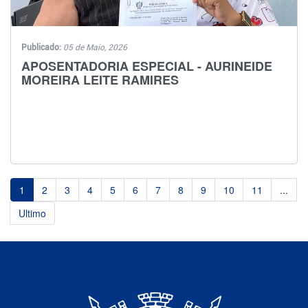
Publicado:
05 de Maio, 2026
APOSENTADORIA ESPECIAL - AURINEIDE
MOREIRA LEITE RAMIRES
1
2
3
4
5
6
7
8
9
10
11
...
Ultimo