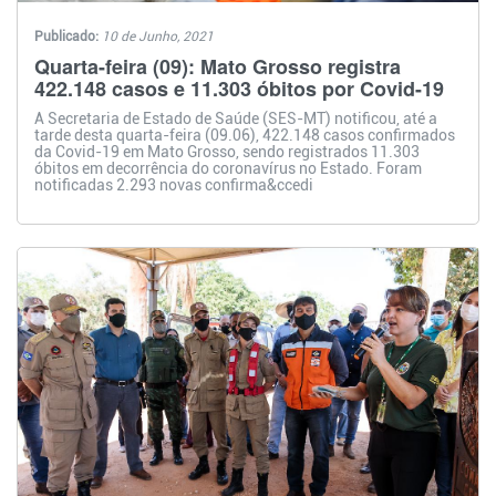
Publicado:
10 de Junho, 2021
Quarta-feira (09): Mato Grosso registra
422.148 casos e 11.303 óbitos por Covid-19
A Secretaria de Estado de Saúde (SES-MT) notificou, até a
tarde desta quarta-feira (09.06), 422.148 casos confirmados
da Covid-19 em Mato Grosso, sendo registrados 11.303
óbitos em decorrência do coronavírus no Estado. Foram
notificadas 2.293 novas confirma&ccedi