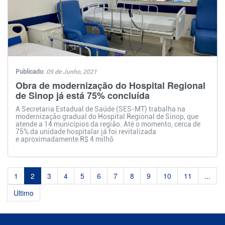
Publicado:
09 de Junho, 2021
Obra de modernização do Hospital Regional
de Sinop já está 75% concluída
A Secretaria Estadual de Saúde (SES-MT) trabalha na
modernização gradual do Hospital Regional de Sinop, que
atende a 14 municípios da região. Até o momento, cerca de
75% da unidade hospitalar já foi revitalizada
e aproximadamente R$ 4 milhõ
1
2
3
4
5
6
7
8
9
10
11
...
Ultimo