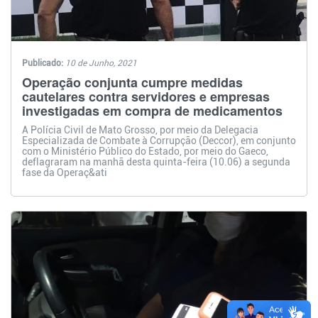
Publicado:
10 de Junho, 2021
Operação conjunta cumpre medidas
cautelares contra servidores e empresas
investigadas em compra de medicamentos
A Polícia Civil de Mato Grosso, por meio da Delegacia
Especializada de Combate à Corrupção (Deccor), em conjunto
com o Ministério Público do Estado, por meio do Gaeco,
deflagraram na manhã desta quinta-feira (10.06) a segunda
fase da Operaç&ati