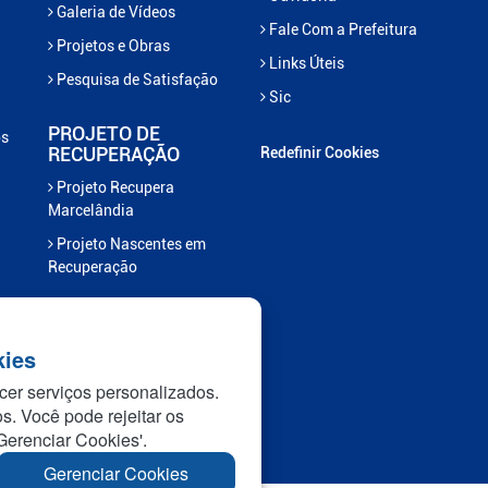
Galeria de Vídeos
Fale Com a Prefeitura
Projetos e Obras
Links Úteis
Pesquisa de Satisfação
Sic
PROJETO DE
os
RECUPERAÇÃO
Redefinir Cookies
Projeto Recupera
Marcelândia
Projeto Nascentes em
Recuperação
kies
cer serviços personalizados.
os. Você pode rejeitar os
Gerenciar Cookies'.
Gerenciar Cookies