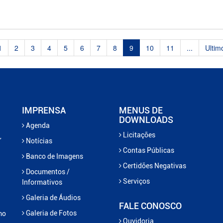
1
2
3
4
5
6
7
8
9
10
11
...
Ultim
IMPRENSA
MENUS DE
DOWNLOADS
Agenda
Licitações
,
Notícias
Contas Públicas
Banco de Imagens
Certidões Negativas
Documentos /
Serviços
Informativos
Galeria de Áudios
FALE CONOSCO
Galeria de Fotos
mo
Ouvidoria