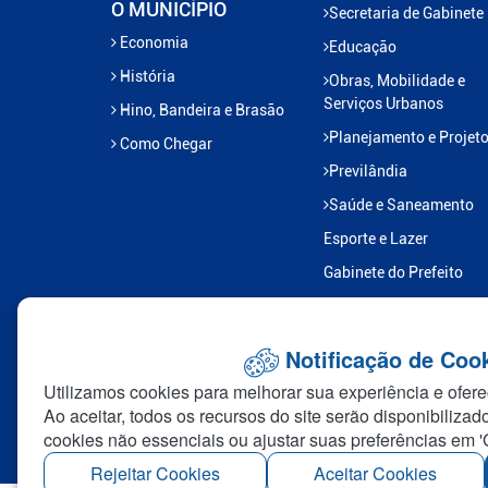
O MUNICÍPIO
Secretaria de Gabinete
Economia
Educação
História
Obras, Mobilidade e
Serviços Urbanos
Hino, Bandeira e Brasão
Planejamento e Projet
Como Chegar
Previlândia
Saúde e Saneamento
Esporte e Lazer
Gabinete do Prefeito
Transportes
Administração Distrital
Notificação de Coo
Assuntos Jurídicos
Utilizamos cookies para melhorar sua experiência e ofere
Industria e Comercio
Ao aceitar, todos os recursos do site serão disponibilizad
cookies não essenciais ou ajustar suas preferências em '
Rejeitar Cookies
Aceitar Cookies