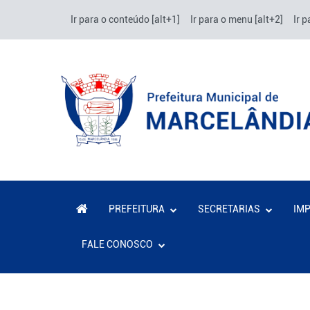
Ir para o conteúdo [alt+1]
Ir para o menu [alt+2]
Ir p
PREFEITURA
SECRETARIAS
IM
FALE CONOSCO