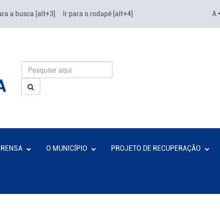
ara a busca [alt+3]
Ir para o rodapé [alt+4]
A
PRENSA
O MUNICÍPIO
PROJETO DE RECUPERAÇÃO