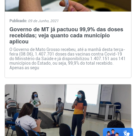
Publicado:
09 de Junho, 2021
Governo de MT já pactuou 99,9% das doses
recebidas; veja quanto cada município
aplicou
O Governo de Mato Grosso recebeu, até a manhã desta terça-
feira (08.06), 1.407.701 doses das vacinas contra Covid-19
do Ministério da Saúde e já disponibilizou 1.407.151 aos 141
municípios do Estado, ou seja, 99,9% do total recebido.
Apenas as segu