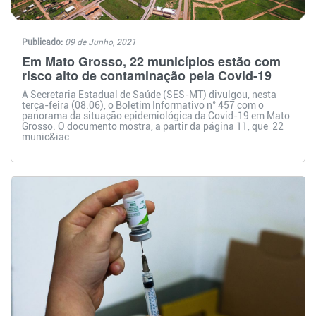
Publicado:
09 de Junho, 2021
Em Mato Grosso, 22 municípios estão com
risco alto de contaminação pela Covid-19
A Secretaria Estadual de Saúde (SES-MT) divulgou, nesta
terça-feira (08.06), o Boletim Informativo n° 457 com o
panorama da situação epidemiológica da Covid-19 em Mato
Grosso. O documento mostra, a partir da página 11, que 22
munic&iac