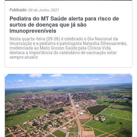
Publicado:
09 de Junho, 2021
Pediatra do MT Saúde alerta para risco de
surtos de doenças que já são
imunopreveníveis
Nesta quarta-feira (09.06) é celebrado o Dia Nacional da
Imunização e a pediatra e patologista Natasha Slhessarenko,
credenciada ao Mato Grosso Saúde pela Clínica Vida,
destaca a importância do calendário de vacinação estar
sempre atualiz