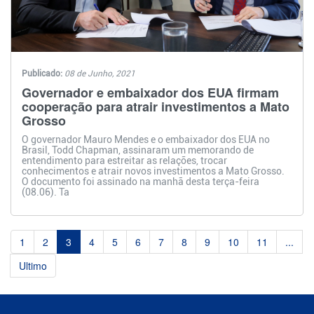
Publicado:
08 de Junho, 2021
Governador e embaixador dos EUA firmam
cooperação para atrair investimentos a Mato
Grosso
O governador Mauro Mendes e o embaixador dos EUA no
Brasil, Todd Chapman, assinaram um memorando de
entendimento para estreitar as relações, trocar
conhecimentos e atrair novos investimentos a Mato Grosso.
O documento foi assinado na manhã desta terça-feira
(08.06). Ta
1
2
3
4
5
6
7
8
9
10
11
...
Ultimo