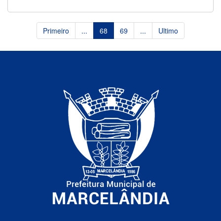
Primeiro
...
68
69
...
Ultimo