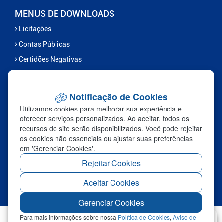
MENUS DE DOWNLOADS
Licitações
Contas Públicas
Certidões Negativas
Serviços
Notificação de Cookies
FALE CONOSCO
Utilizamos cookies para melhorar sua experiência e
Ouvidoria
oferecer serviços personalizados. Ao aceitar, todos os
recursos do site serão disponibilizados. Você pode rejeitar
Fale Com a Prefeitura
os cookies não essenciais ou ajustar suas preferências
Links Úteis
em 'Gerenciar Cookies'.
Sic
Rejeitar Cookies
Aceitar Cookies
Redefinir Cookies
Gerenciar Cookies
Para mais informações sobre nossa
Política de Cookies
,
Aviso de