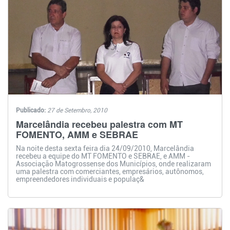
Publicado:
27 de Setembro, 2010
Marcelândia recebeu palestra com MT
FOMENTO, AMM e SEBRAE
Na noite desta sexta feira dia 24/09/2010, Marcelândia
recebeu a equipe do MT FOMENTO e SEBRAE, e AMM -
Associação Matogrossense dos Municípios, onde realizaram
uma palestra com comerciantes, empresários, autônomos,
empreendedores individuais e populaç&