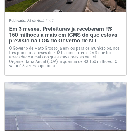
Publicado:
26 de Abril, 2021
Em 3 meses, Prefeituras já receberam R$
150 milhões a mais em ICMS do que estava
previsto na LOA do Governo de MT
O Governo de Mato Grosso já enviou para os municípios, nos
três primeiros meses de 2021, somente em ICMS que foi
arrecadado a mais do que estava previso na Lei
Orçamentária Anual (LOA), a quantia de R$ 150 milhões. O
valor é 8 vezes superior a