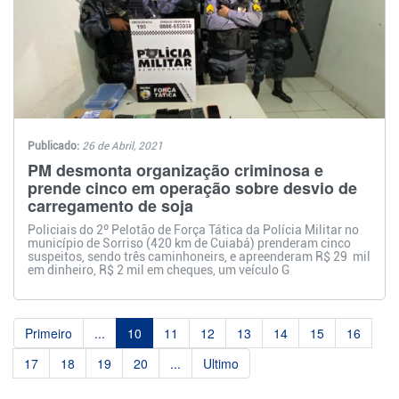
Publicado:
26 de Abril, 2021
PM desmonta organização criminosa e
prende cinco em operação sobre desvio de
carregamento de soja
Policiais do 2º Pelotão de Força Tática da Polícia Militar no
município de Sorriso (420 km de Cuiabá) prenderam cinco
suspeitos, sendo três caminhoneirs, e apreenderam R$ 29 mil
em dinheiro, R$ 2 mil em cheques, um veículo G
Primeiro
...
10
11
12
13
14
15
16
17
18
19
20
...
Ultimo