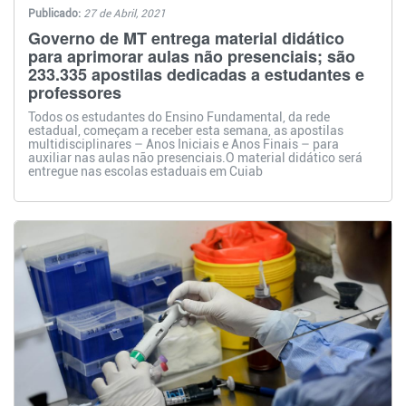
Publicado:
27 de Abril, 2021
Governo de MT entrega material didático
para aprimorar aulas não presenciais; são
233.335 apostilas dedicadas a estudantes e
professores
Todos os estudantes do Ensino Fundamental, da rede
estadual, começam a receber esta semana, as apostilas
multidisciplinares – Anos Iniciais e Anos Finais – para
auxiliar nas aulas não presenciais.O material didático será
entregue nas escolas estaduais em Cuiab