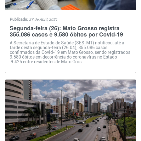
Publicado:
27 de Abril, 2021
Segunda-feira (26): Mato Grosso registra
355.086 casos e 9.580 óbitos por Covid-19
A Secretaria de Estado de Saúde (SES-MT) notificou, até a
tarde desta segunda-feira (26.04), 355.086 casos
confirmados da Covid-19 em Mato Grosso, sendo registrados
9.580 óbitos em decorrência do coronavírus no Estado –
9.425 entre residentes de Mato Gros