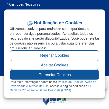
Certidões Negativas
Serviços
Notificação de Cookies
FALE CONOSCO
Utilizamos cookies para melhorar sua experiência e
Ouvidoria
oferecer serviços personalizados. Ao aceitar, todos os
recursos do site serão disponibilizados. Você pode rejeitar
Fale Com a Prefeitura
os cookies não essenciais ou ajustar suas preferências
Links Úteis
em 'Gerenciar Cookies'.
Sic
Rejeitar Cookies
Aceitar Cookies
Redefinir Cookies
Gerenciar Cookies
Para mais informações sobre nossa
Política de Cookies
,
Aviso de
Privacidade
e
Termos de Uso
, acesse a página dedicada à
Lei
©2026 - Prefeitura Municipal de Marcelândia - Todos os
Geral de Proteção de Dados Pessoais (LGPD)
.
Abrir
direitos reservados.