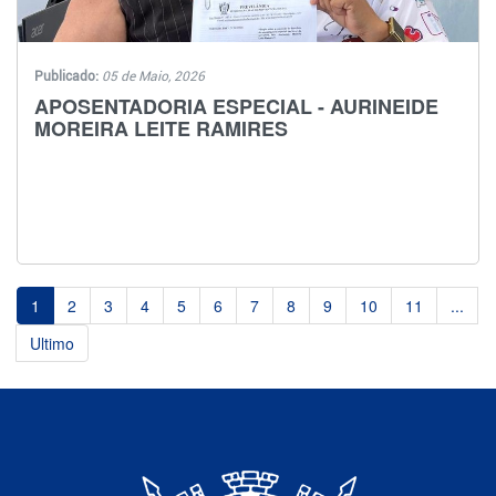
Publicado:
05 de Maio, 2026
APOSENTADORIA ESPECIAL - AURINEIDE
MOREIRA LEITE RAMIRES
1
2
3
4
5
6
7
8
9
10
11
...
Ultimo