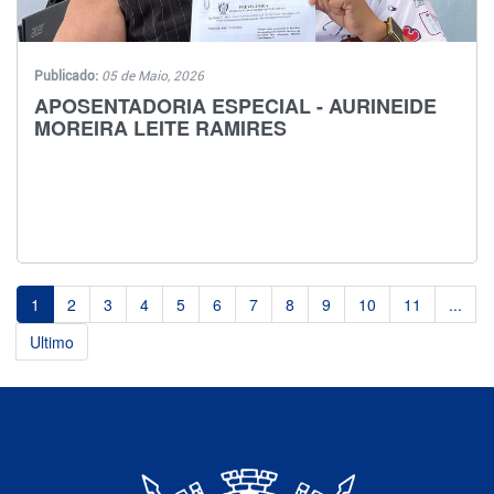
Publicado:
05 de Maio, 2026
APOSENTADORIA ESPECIAL - AURINEIDE
MOREIRA LEITE RAMIRES
1
2
3
4
5
6
7
8
9
10
11
...
Ultimo