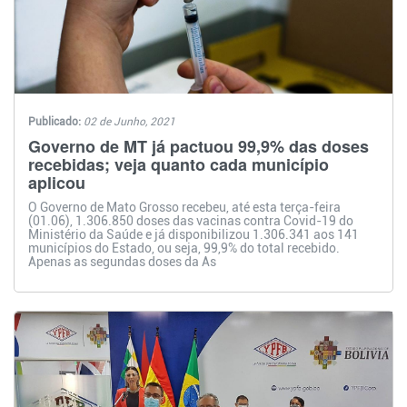
Publicado:
02 de Junho, 2021
Governo de MT já pactuou 99,9% das doses
recebidas; veja quanto cada município
aplicou
O Governo de Mato Grosso recebeu, até esta terça-feira
(01.06), 1.306.850 doses das vacinas contra Covid-19 do
Ministério da Saúde e já disponibilizou 1.306.341 aos 141
municípios do Estado, ou seja, 99,9% do total recebido.
Apenas as segundas doses da As