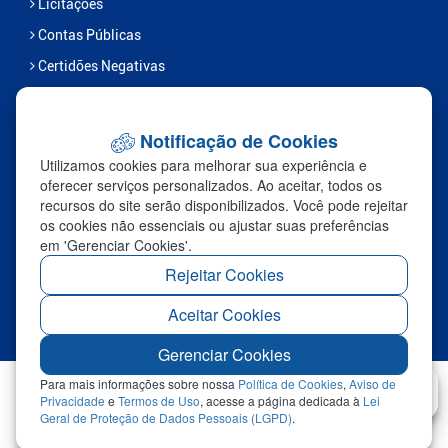
Licitações
Contas Públicas
Certidões Negativas
Serviços
Notificação de Cookies
FALE CONOSCO
Utilizamos cookies para melhorar sua experiência e
Ouvidoria
oferecer serviços personalizados. Ao aceitar, todos os
recursos do site serão disponibilizados. Você pode rejeitar
Fale Com a Prefeitura
os cookies não essenciais ou ajustar suas preferências
Links Úteis
em 'Gerenciar Cookies'.
Sic
Rejeitar Cookies
Aceitar Cookies
Redefinir Cookies
Gerenciar Cookies
Para mais informações sobre nossa
Política de Cookies
,
Aviso de
Privacidade
e
Termos de Uso
, acesse a página dedicada à
Lei
©2026 - Prefeitura Municipal de Marcelândia - Todos os
Geral de Proteção de Dados Pessoais (LGPD)
.
Abrir
direitos reservados.