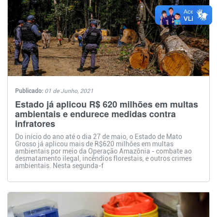
Publicado:
01 de Junho, 2021
Estado já aplicou R$ 620 milhões em multas
ambientais e endurece medidas contra
infratores
Do início do ano até o dia 27 de maio, o Estado de Mato
Grosso já aplicou mais de R$620 milhões em multas
ambientais por meio da Operação Amazônia - combate ao
desmatamento ilegal, incêndios florestais, e outros crimes
ambientais. Nesta segunda-f