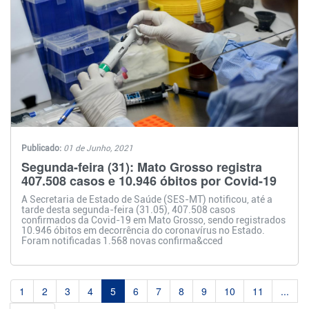
Publicado:
01 de Junho, 2021
Segunda-feira (31): Mato Grosso registra
407.508 casos e 10.946 óbitos por Covid-19
A Secretaria de Estado de Saúde (SES-MT) notificou, até a
tarde desta segunda-feira (31.05), 407.508 casos
confirmados da Covid-19 em Mato Grosso, sendo registrados
10.946 óbitos em decorrência do coronavírus no Estado.
Foram notificadas 1.568 novas confirma&cced
1
2
3
4
5
6
7
8
9
10
11
...