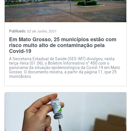
Publicado:
02 de Junho, 2021
Em Mato Grosso, 25 municípios estão com
risco muito alto de contaminação pela
Covid-19
A Secretaria Estadual de Saúde (SES-MT) divulgou, nesta
terça-feira (01.06), o Boletim Informativo n° 450 com o
panorama da situação epidemiológica da Covid-19 em Mato
Grosso. O documento mostra, a partir da página 11, que 25
munic&iacu