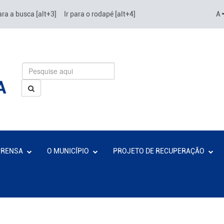
ara a busca [alt+3]
Ir para o rodapé [alt+4]
A
PRENSA
O MUNICÍPIO
PROJETO DE RECUPERAÇÃO