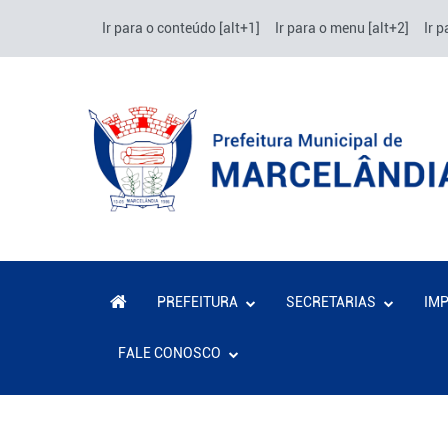
Ir para o conteúdo [alt+1]
Ir para o menu [alt+2]
Ir p
PREFEITURA
SECRETARIAS
IM
FALE CONOSCO