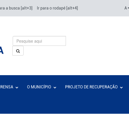
ara a busca [alt+3]
Ir para o rodapé [alt+4]
A
PRENSA
O MUNICÍPIO
PROJETO DE RECUPERAÇÃO