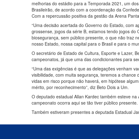
melhorias do estádio para a Temporada 2021, um do
Brasileirão, de acordo com a coordenação da Confeder
Com a repercussão positiva da gestão da Arena Pantan
“Uma decisão acertada do Governo do Estado, com ap
grossense, jogos da série B, estamos tendo jogos do
biosegurança, sem público presente, o que não traz 
nosso Estado, nossa capital para o Brasil e para o m
O secretário de Estado de Cultura, Esporte e Lazer, 
campeonatos, já que uma das condicionantes para sed
“Uma das exigências é que as delegações venham vacin
visibilidade, com muita segurança, teremos a chance d
vidas em risco porque não haverá, em hipótese algum
mérito, por reconhecimento”, diz Beto Dois a Um.
O deputado estadual Allan Kardec também esteve na A
campeonato ocorra aqui se tão tiver público presente.
Também estiveram presentes a deputada Estadual Jana