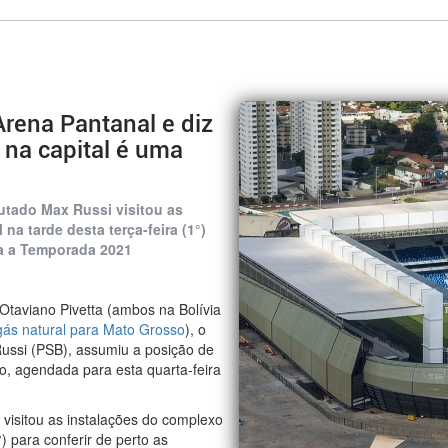
Arena Pantanal e diz
 na capital é uma
utado Max Russi visitou as
a tarde desta terça-feira (1°)
ra a Temporada 2021
taviano Pivetta (ambos na Bolívia
gás natural para Mato Grosso
), o
Russi (PSB), assumiu a posição de
no, agendada para esta quarta-feira
 visitou as instalações do complexo
) para conferir de perto as