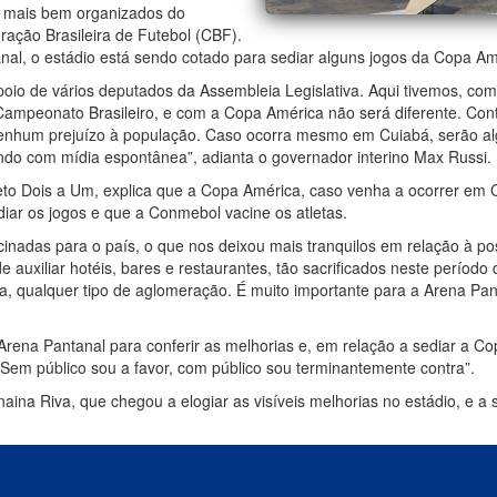
s mais bem organizados do
ação Brasileira de Futebol (CBF).
al, o estádio está sendo cotado para sediar alguns jogos da Copa Amé
oio de vários deputados da Assembleia Legislativa. Aqui tivemos, c
 Campeonato Brasileiro, e com a Copa América não será diferente. Co
nenhum prejuízo à população. Caso ocorra mesmo em Cuiabá, serão al
undo com mídia espontânea”, adianta o governador interino Max Russi.
Beto Dois a Um, explica que a Copa América, caso venha a ocorrer em 
iar os jogos e que a Conmebol vacine os atletas.
adas para o país, o que nos deixou mais tranquilos em relação à pos
e auxiliar hotéis, bares e restaurantes, tão sacrificados neste perío
a, qualquer tipo de aglomeração. É muito importante para a Arena Pa
rena Pantanal para conferir as melhorias e, em relação a sediar a Co
 Sem público sou a favor, com público sou terminantemente contra”.
ina Riva, que chegou a elogiar as visíveis melhorias no estádio, e 