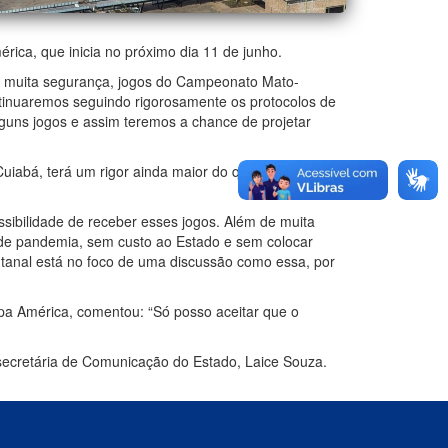
rica, que inicia no próximo dia 11 de junho.
om muita segurança, jogos do Campeonato Mato-
ntinuaremos seguindo rigorosamente os protocolos de
guns jogos e assim teremos a chance de projetar
Cuiabá, terá um rigor ainda maior do que os demais
sibilidade de receber esses jogos. Além de muita
do de pandemia, sem custo ao Estado e sem colocar
ntanal está no foco de uma discussão como essa, por
pa América, comentou: “Só posso aceitar que o
a secretária de Comunicação do Estado, Laice Souza.