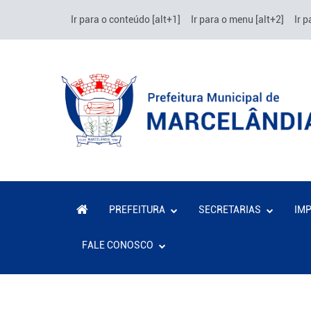
Ir para o conteúdo [alt+1]
Ir para o menu [alt+2]
Ir p
PREFEITURA
SECRETARIAS
IM
FALE CONOSCO