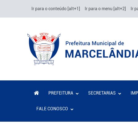
Ir para o conteúdo [alt+1]
Ir para o menu [alt+2]
Ir p
PREFEITURA
SECRETARIAS
IM
FALE CONOSCO