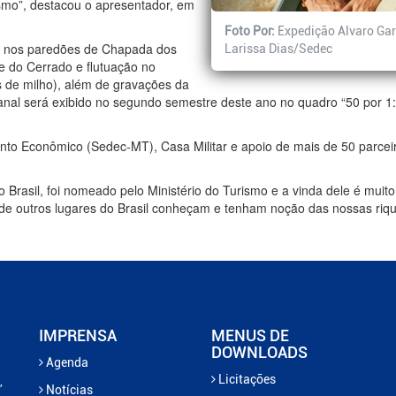
smo”, destacou o apresentador, em
Foto Por:
Expedição Alvaro Gar
os nos paredões de Chapada dos
Larissa Dias/Sedec
e do Cerrado e flutuação no
s de milho), além de gravações da
anal será exibido no segundo semestre deste ano no quadro “50 por 
ento Econômico (Sedec-MT), Casa Militar e apoio de mais de 50 parceiro
 Brasil, foi nomeado pelo Ministério do Turismo e a vinda dele é muito
de outros lugares do Brasil conheçam e tenham noção das nossas riqu
IMPRENSA
MENUS DE
DOWNLOADS
Agenda
Licitações
,
Notícias