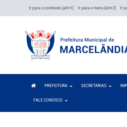
Ir para o conteúdo [alt+1]
Ir para o menu [alt+2]
Ir p
PREFEITURA
SECRETARIAS
IM
FALE CONOSCO