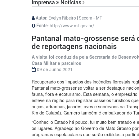
Imprensa
Notícias
Autor:
Evelyn Ribeiro | Secom - MT
Fonte:
http://www.mt.gov.br/
Pantanal mato-grossense será 
de reportagens nacionais
A visita foi conduzida pela Secretaria de Desenv
Casa Militar e parceiros
09 de Junho,2021
Recuperado dos impactos dos incêndios florestais reg
Pantanal mato-grossense voltar a ser destaque nacion
fauna, flora e ecoturismo. Esta semana, o empresário
esteve na região para registrar passeios turísticos 
onças, ariranhas, jacarés, aves e sobrevoos na Trans
Km de Cuiabá). Garnero também é embaixador do Turi
“Conheci o Estado há pouco, fui muito bem tratado e
os lugares. Agradeço ao Governo de Mato Grosso por
programas espetaculares que serão exibidos a partir 