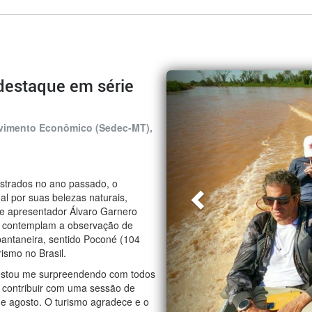
Previous
destaque em série
olvimento Econômico (Sedec-MT),
istrados no ano passado, o
al por suas belezas naturais,
 e apresentador Álvaro Garnero
que contemplam a observação de
pantaneira, sentido Poconé (104
smo no Brasil.
 estou me surpreendendo com todos
 contribuir com uma sessão de
de agosto. O turismo agradece e o