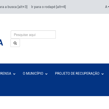
ara a busca [alt+3]
Ir para o rodapé [alt+4]
A
PRENSA
O MUNICÍPIO
PROJETO DE RECUPERAÇÃO