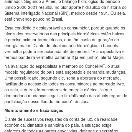
animador. Segundo a Aneel, o balanço hidrológico do período
úmido 2020-2021 resultou no pior aporte hidráulico da história do
Sistema Interligado Nacional (SIN), medido desde 1931. Ou seja,
está chovendo pouco no Brasil.
Essa condição é desfavorável ao consumidor, porque quando os
níveis dos reservatórios das principais hidrelétricas estão baixos
é preciso acionar termelétricas, que têm custo de geração de
energia maior. Diante do atual cenário hidrológico, a bandeira
vermelha poderá ser acionada até dezembro. “E a expectativa é
termos bandeira vermelha patamar 2 já em junho”, alerta Magri.
Na avaliação do especialista e membro do Concel-MT, o atual
modelo regulatório do país está esgotado e demanda mudanças.
Uma possibilidade, segundo ele, seria a abertura do mercado,
facilitando o acesso de todos os consumidores ao mercado livre,
ou seja, a outros fornecedores de energia elétrica, “o que
demandaria mudanças legais e flexibilização das atuais regras de
participação desse tipo de mercado”, destaca.
Monitoramento e fiscalização
Diante de sucessivos reajustes da conta de luz, da realidade
econômica, climática e sanitária do país, a situação exige
esforços de todos as partes envolvidas, defende o secretário