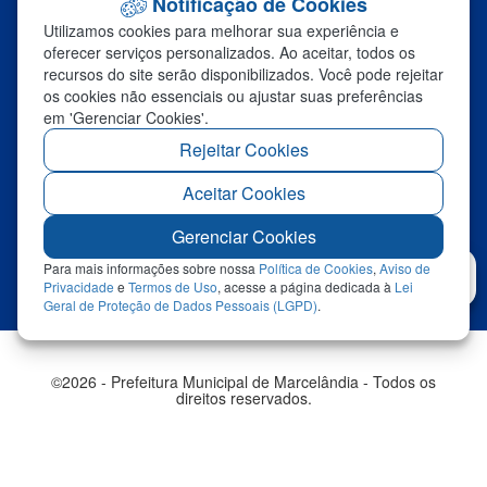
Notificação de Cookies
Certidões Negativas
Utilizamos cookies para melhorar sua experiência e
Serviços
oferecer serviços personalizados. Ao aceitar, todos os
recursos do site serão disponibilizados. Você pode rejeitar
os cookies não essenciais ou ajustar suas preferências
FALE CONOSCO
em 'Gerenciar Cookies'.
Ouvidoria
Rejeitar Cookies
Fale Com a Prefeitura
Aceitar Cookies
Links Úteis
Sic
Gerenciar Cookies
Para mais informações sobre nossa
Política de Cookies
,
Aviso de
Privacidade
e
Termos de Uso
, acesse a página dedicada à
Lei
Redefinir Cookies
Geral de Proteção de Dados Pessoais (LGPD)
.
Abrir
©2026 - Prefeitura Municipal de Marcelândia - Todos os
direitos reservados.