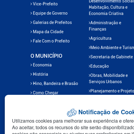
Desenvolvimento Social
Vice-Prefeito
Habitação, Cultura e
Equipe de Governo
Economia Criativa
Galerias de Prefeitos
Administração e
Finanças
Mapa da Cidade
Agricultura
Fale Com o Prefeito
Meio Ambiente e Turis
O MUNICÍPIO
Secretaria de Gabinete
Economia
Educação
História
Obras, Mobilidade e
Serviços Urbanos
Hino, Bandeira e Brasão
Planejamento e Projet
Como Chegar
Previlândia
Saúde e Saneamento
Notificação de Coo
Esporte e Lazer
Utilizamos cookies para melhorar sua experiência e ofere
Ao aceitar, todos os recursos do site serão disponibilizad
Gabinete do Prefeito
cookies não essenciais ou ajustar suas preferências em '