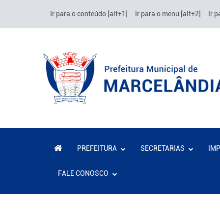
Ir para o conteúdo [alt+1]
Ir para o menu [alt+2]
Ir p
PREFEITURA
SECRETARIAS
IM
FALE CONOSCO