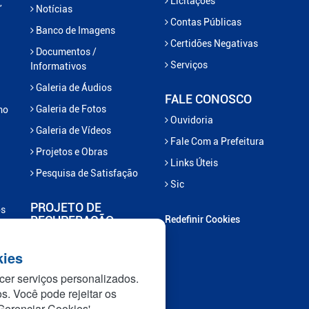
Licitações
,
Notícias
Contas Públicas
Banco de Imagens
Certidões Negativas
Documentos /
Serviços
Informativos
Galeria de Áudios
FALE CONOSCO
Galeria de Fotos
mo
Ouvidoria
Galeria de Vídeos
Fale Com a Prefeitura
Projetos e Obras
Links Úteis
Pesquisa de Satisfação
Sic
PROJETO DE
os
RECUPERAÇÃO
Redefinir Cookies
Projeto Recupera
kies
Marcelândia
cer serviços personalizados.
Projeto Nascentes em
os. Você pode rejeitar os
Recuperação
Gerenciar Cookies'.