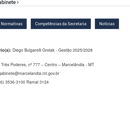
Gabinete
Normativas
Competências da Secretaria
Notícias
io(a):
Diego Bulgarelli Grelak - Gestão 2025/2028
 Três Poderes, nº 777 – Centro – Marcelândia - MT
 gabinete@marcelandia.mt.gov.br
66) 3536-3100 Ramal 3124