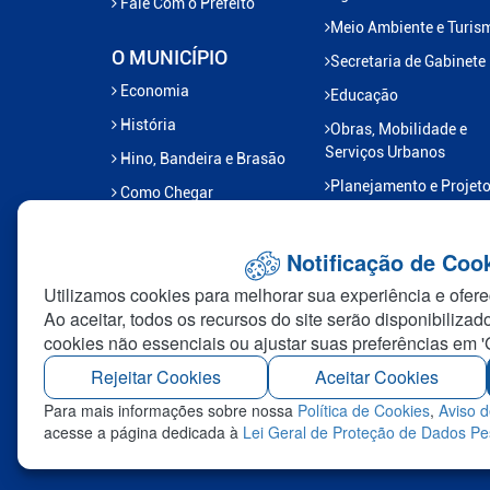
Fale Com o Prefeito
Meio Ambiente e Turis
O MUNICÍPIO
Secretaria de Gabinete
Economia
Educação
História
Obras, Mobilidade e
Serviços Urbanos
Hino, Bandeira e Brasão
Planejamento e Projet
Como Chegar
Previlândia
Saúde e Saneamento
Notificação de Coo
Esporte e Lazer
Utilizamos cookies para melhorar sua experiência e ofere
Ao aceitar, todos os recursos do site serão disponibilizad
Gabinete do Prefeito
cookies não essenciais ou ajustar suas preferências em '
Transportes
Rejeitar Cookies
Aceitar Cookies
Administração Distrital
Para mais informações sobre nossa
Política de Cookies
,
Aviso d
Assuntos Jurídicos
acesse a página dedicada à
Lei Geral de Proteção de Dados P
Industria e Comercio