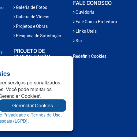
FALE CONOSCO
Galeria de Fotos
mo
Ouvidoria
Galeria de Vídeos
Fale Com a Prefeitura
Projetos e Obras
Links Úteis
Pesquisa de Satisfação
Sic
PROJETO DE
os
RECUPERAÇÃO
Redefinir Cookies
Projeto Recupera
kies
Marcelândia
cer serviços personalizados.
Projeto Nascentes em
os. Você pode rejeitar os
Recuperação
Gerenciar Cookies'.
Gerenciar Cookies
e Privacidade
e
Termos de Uso
,
essoais (LGPD)
.