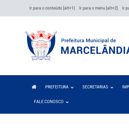
Ir para o conteúdo [alt+1]
Ir para o menu [alt+2]
Ir p
PREFEITURA
SECRETARIAS
IM
FALE CONOSCO